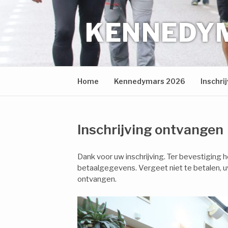
Naar
de
KENNEDYM
inhoud
springen
Home
Kennedymars 2026
Inschri
Inschrijving ontvangen
Dank voor uw inschrijving. Ter bevestiging 
betaalgegevens. Vergeet niet te betalen, uw in
ontvangen.