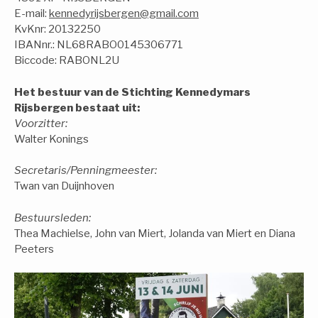
E-mail:
kennedyrijsbergen@gmail.com
KvKnr: 20132250
IBANnr.: NL68RABO0145306771
Biccode: RABONL2U
Het bestuur van de Stichting Kennedymars
Rijsbergen bestaat uit:
Voorzitter:
Walter Konings
Secretaris/Penningmeester:
Twan van Duijnhoven
Bestuursleden:
Thea Machielse, John van Miert, Jolanda van Miert en Diana
Peeters