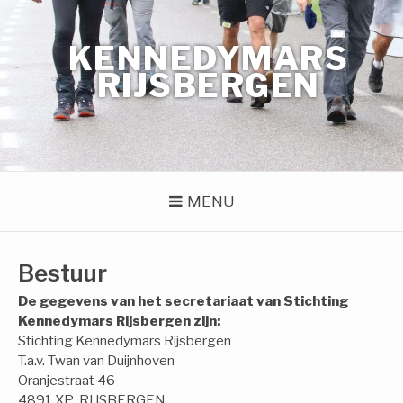
Naar
de
KENNEDYMARS
inhoud
springen
RIJSBERGEN
MENU
Bestuur
De gegevens van het secretariaat van Stichting
Kennedymars Rijsbergen zijn:
Stichting Kennedymars Rijsbergen
T.a.v. Twan van Duijnhoven
Oranjestraat 46
4891 XP RIJSBERGEN