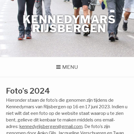
Naar
de
KENNEDYMARS
inhoud
springen
RIJSBERGEN
MENU
Foto’s 2024
Hieronder staan de foto’s die genomen zijn tijdens de
Kennedymars van Rijsbergen op 16 en 17 juni 2023. Indien u
niet wilt dat een foto op de website staat waarop u te zien
bent, gelieve dit kenbaar te maken middels ons email-
adres:
kennedyrijsbergen@gmail.com
. De foto’s zijn
genomen door Anko Gils, Jacqueline Verschueren en Twan