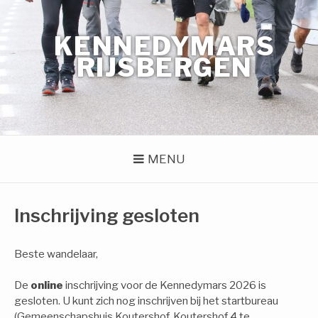
Naar
de
KENNEDYMARS
inhoud
springen
RIJSBERGEN
MENU
Inschrijving gesloten
Beste wandelaar,
De
online
inschrijving voor de Kennedymars 2026 is
gesloten. U kunt zich nog inschrijven bij het startbureau
(Gemeenschapshuis Koutershof, Koutershof 4 te