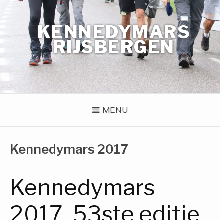
Naar
de
KENNEDYMARS
inhoud
springen
RIJSBERGEN
MENU
Kennedymars 2017
Kennedymars
2017, 53ste editie