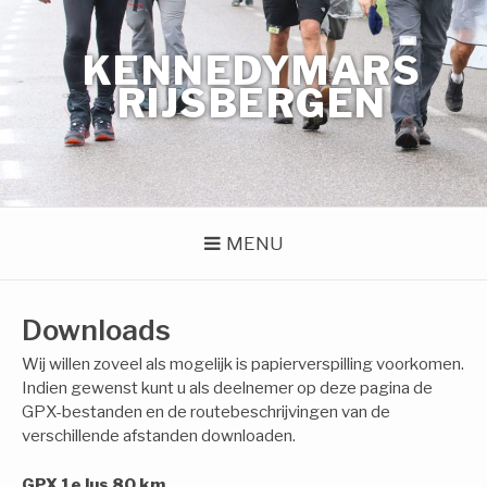
Naar
de
KENNEDYMARS
inhoud
springen
RIJSBERGEN
MENU
Downloads
Wij willen zoveel als mogelijk is papierverspilling voorkomen.
Indien gewenst kunt u als deelnemer op deze pagina de
GPX-bestanden en de routebeschrijvingen van de
verschillende afstanden downloaden.
GPX 1e lus 80 km